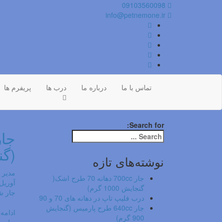
09103560098
info@petnemone.ir
تماس با ما
درباره ما
درب ها
پریفرم ها
Search for:
(گنجا
نوشته‌های تازه
مدیر
جار 700cc دهانه 70 طرح اشک(
آوریل 29, 20
گنجایش 1000 گرم)
جار 
درب فلیپ تاپ در دهانه های 70 و 90
جار 640cc طرح پارمیس (گنجایش
ادامه
900 گرم)