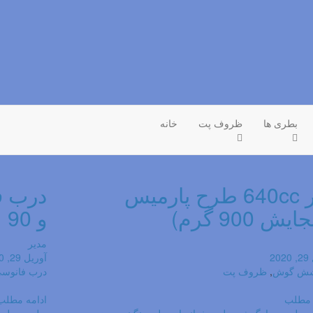
بطری ها
ظروف پت‬‎
خانه
جار 640cc طرح پارمیس
یش 900 گرم)
و 90
مدیر
20
آوریل 29, 2020
شش گوش
,
ظروف پت‬‎
درب فانوس
 مطلب
ادامه مطلب