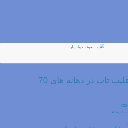
درب فلیپ تاپ در دهانه های 70
ی
,
درب ها