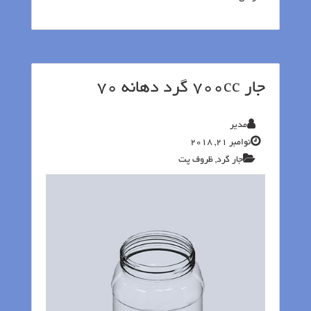
جار 700cc گرد دهانه 70
مدیر
نوامبر 21, 2018
جار گرد
,
ظروف پت‬‎