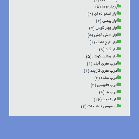
پریفرم ها
(5)
جار استوانه ای
(2)
جار بیضی
(2)
جار چهار گوش
(5)
جار شش گوش
(5)
جار طرح اشک
(1)
جار گرد
(8)
جار هشت گوش
(5)
درب بطری آبند
(1)
درب بطری گازبند
(1)
درب ساده
(4)
درب فانوسی
(4)
درب ها
(8)
ظروف پت‬‎
(26)
مخصوص ترشیجات
(2)