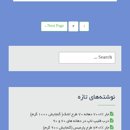
Next Page »
2
1
Search
for:
نوشته‌های تازه
جار 700cc دهانه 70 طرح اشک( گنجایش 1000 گرم)
درب فلیپ تاپ در دهانه های 70 و 90
جار 640cc طرح پارمیس (گنجایش 900 گرم)