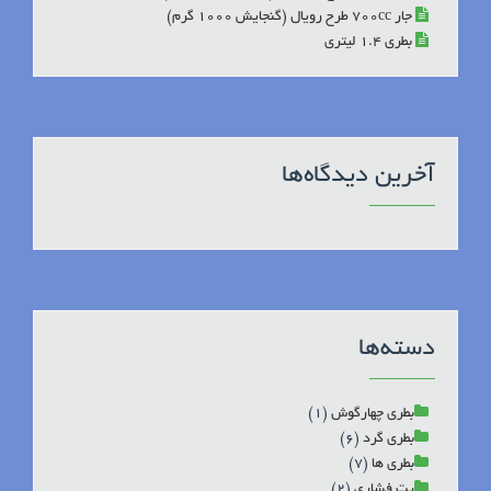
جار 700cc طرح رویال (گنجایش 1000 گرم)
بطری 1.4 لیتری
آخرین دیدگاه‌ها
دسته‌ها
بطری چهارگوش
(1)
بطری گرد
(6)
بطری ها
(7)
پت فشاری
(2)