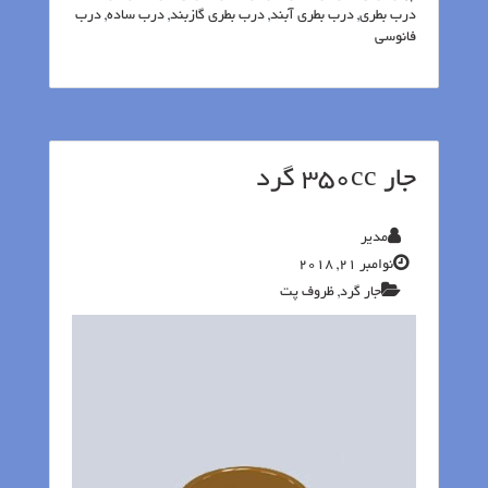
درب بطری
,
درب بطری آبند
,
درب بطری گازبند
,
درب ساده
,
درب
فانوسی
جار 350cc گرد
مدیر
نوامبر 21, 2018
جار گرد
,
ظروف پت‬‎