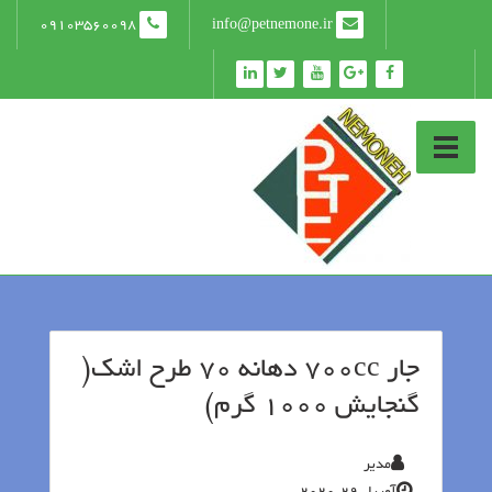
09103560098
info@petnemone.ir
جار 700cc دهانه 70 طرح اشک(
گنجایش 1000 گرم)
مدیر