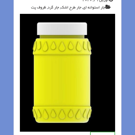
آوریل 29, 2020
جار استوانه ای
,
جار طرح اشک
,
جار گرد
,
ظروف پت‬‎