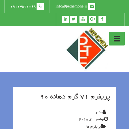
09103560098
info@petnemone.ir
پریفرم 71 گرم دهانه 90
مدیر
نوامبر 21, 2018
پریفرم ها