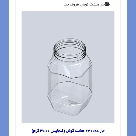
جار هشت گوش
,
ظروف پت‬‎
جار 2300cc هشت گوش (گنجایش 3000 گرم)