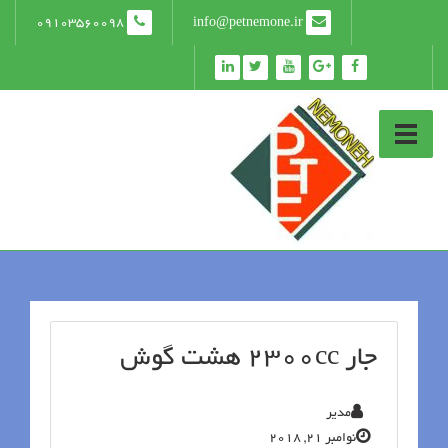
09103560098
info@petnemone.ir
جار 2300cc هشت گوش
مدیر
نوامبر 21, 2018